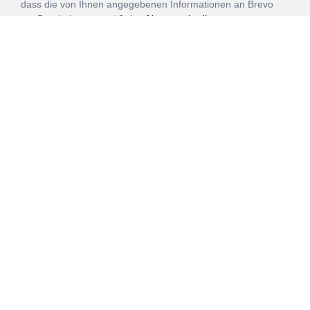
dass die von Ihnen angegebenen Informationen an Brevo
zur Bearbeitung gemäß den
Nutzungsbedingungen
übertragen werden.
ANMELDEN
Vertrag
Impressum
Datenschutz
widerrufen
AGB
Mehr über unsere Kooperationen