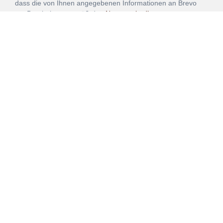
dass die von Ihnen angegebenen Informationen an Brevo
zur Bearbeitung gemäß den
Nutzungsbedingungen
übertragen werden.
ANMELDEN
Vertrag
Impressum
Datenschutz
widerrufen
AGB
Mehr über unsere Kooperationen