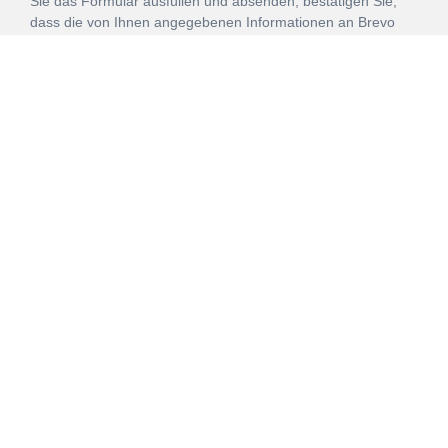
Sie das Formular ausfüllen und absenden, bestätigen Sie,
dass die von Ihnen angegebenen Informationen an Brevo
zur Bearbeitung gemäß den
Nutzungsbedingungen
übertragen werden.
ANMELDEN
Vertrag
Impressum
Datenschutz
widerrufen
AGB
Mehr über unsere Kooperationen