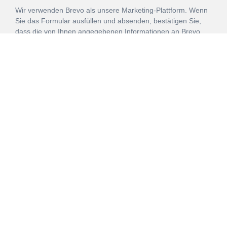
Wir verwenden Brevo als unsere Marketing-Plattform. Wenn
Sie das Formular ausfüllen und absenden, bestätigen Sie,
dass die von Ihnen angegebenen Informationen an Brevo
zur Bearbeitung gemäß den
Nutzungsbedingungen
übertragen werden.
ANMELDEN
Vertrag
Impressum
Datenschutz
widerrufen
AGB
Mehr über unsere Kooperationen