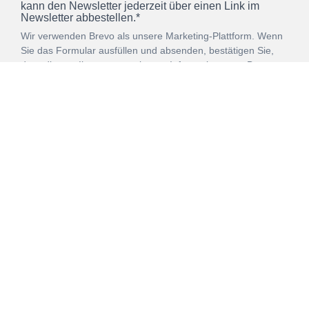
kann den Newsletter jederzeit über einen Link im
Newsletter abbestellen.*
Wir verwenden Brevo als unsere Marketing-Plattform. Wenn
Sie das Formular ausfüllen und absenden, bestätigen Sie,
dass die von Ihnen angegebenen Informationen an Brevo
zur Bearbeitung gemäß den
Nutzungsbedingungen
übertragen werden.
ANMELDEN
Vertrag
Impressum
Datenschutz
widerrufen
AGB
Mehr über unsere Kooperationen