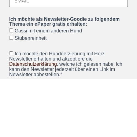
Ich möchte als Newsletter-Goodie zu folgendem
Thema ein ePaper gratis erhalten:
Gassi mit einem anderen Hund
Stubenreinheit
Ich möchte den Hundeerziehung mit Herz
Newsletter erhalten und akzeptiere die
Datenschutzerklärung
, welche ich gelesen habe. Ich
kann den Newsletter jederzeit über einen Link im
Newsletter abbestellen.*
Wir verwenden Brevo als unsere Marketing-Plattform. Wenn
Sie das Formular ausfüllen und absenden, bestätigen Sie,
dass die von Ihnen angegebenen Informationen an Brevo
zur Bearbeitung gemäß den
Nutzungsbedingungen
übertragen werden.
ANMELDEN