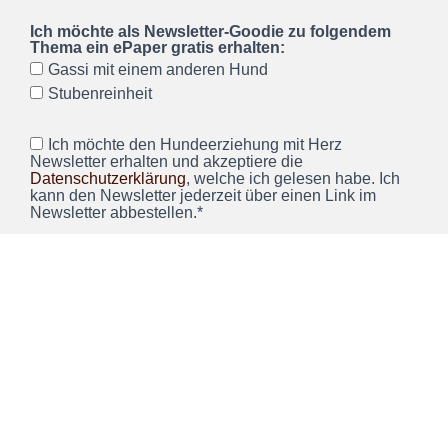
Ich möchte als Newsletter-Goodie zu folgendem
Thema ein ePaper gratis erhalten:
Gassi mit einem anderen Hund
Stubenreinheit
Ich möchte den Hundeerziehung mit Herz
Newsletter erhalten und akzeptiere die
Datenschutzerklärung
, welche ich gelesen habe. Ich
kann den Newsletter jederzeit über einen Link im
Newsletter abbestellen.*
Wir verwenden Brevo als unsere Marketing-Plattform. Wenn
Sie das Formular ausfüllen und absenden, bestätigen Sie,
dass die von Ihnen angegebenen Informationen an Brevo
zur Bearbeitung gemäß den
Nutzungsbedingungen
übertragen werden.
ANMELDEN