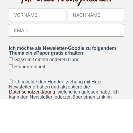
Ich möchte als Newsletter-Goodie zu folgendem
Thema ein ePaper gratis erhalten:
Gassi mit einem anderen Hund
Stubenreinheit
Ich möchte den Hundeerziehung mit Herz
Newsletter erhalten und akzeptiere die
Datenschutzerklärung
, welche ich gelesen habe. Ich
kann den Newsletter jederzeit über einen Link im
Newsletter abbestellen.*
Wir verwenden Brevo als unsere Marketing-Plattform. Wenn
Sie das Formular ausfüllen und absenden, bestätigen Sie,
dass die von Ihnen angegebenen Informationen an Brevo
zur Bearbeitung gemäß den
Nutzungsbedingungen