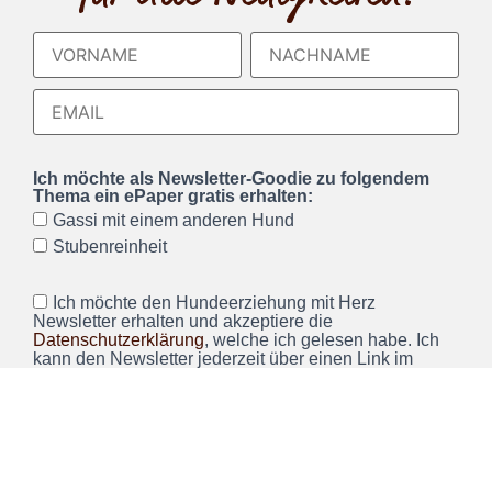
Ich möchte als Newsletter-Goodie zu folgendem
Thema ein ePaper gratis erhalten:
Gassi mit einem anderen Hund
Stubenreinheit
Ich möchte den Hundeerziehung mit Herz
Newsletter erhalten und akzeptiere die
Datenschutzerklärung
, welche ich gelesen habe. Ich
kann den Newsletter jederzeit über einen Link im
Newsletter abbestellen.*
Wir verwenden Brevo als unsere Marketing-Plattform. Wenn
Sie das Formular ausfüllen und absenden, bestätigen Sie,
dass die von Ihnen angegebenen Informationen an Brevo
zur Bearbeitung gemäß den
Nutzungsbedingungen