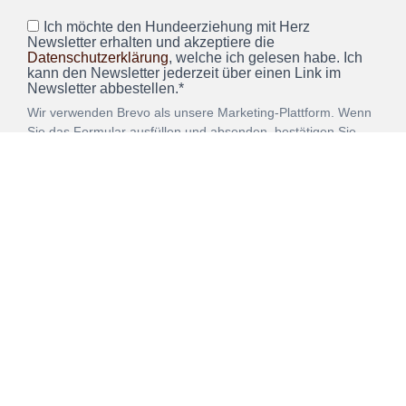
Ich möchte den Hundeerziehung mit Herz
Newsletter erhalten und akzeptiere die
Datenschutzerklärung
, welche ich gelesen habe. Ich
kann den Newsletter jederzeit über einen Link im
Newsletter abbestellen.*
Wir verwenden Brevo als unsere Marketing-Plattform. Wenn
Sie das Formular ausfüllen und absenden, bestätigen Sie,
dass die von Ihnen angegebenen Informationen an Brevo
zur Bearbeitung gemäß den
Nutzungsbedingungen
übertragen werden.
ANMELDEN
Vertrag
Impressum
Datenschutz
widerrufen