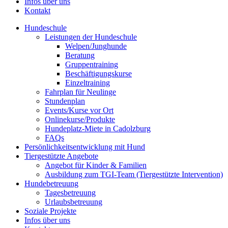
Infos über uns
Kontakt
Hundeschule
Leistungen der Hundeschule
Welpen/Junghunde
Beratung
Gruppentraining
Beschäftigungskurse
Einzeltraining
Fahrplan für Neulinge
Stundenplan
Events/Kurse vor Ort
Onlinekurse/Produkte
Hundeplatz-Miete in Cadolzburg
FAQs
Persönlichkeitsentwicklung mit Hund
Tiergestützte Angebote
Angebot für Kinder & Familien
Ausbildung zum TGI-Team (Tiergestützte Intervention)
Hundebetreuung
Tagesbetreuung
Urlaubsbetreuung
Soziale Projekte
Infos über uns