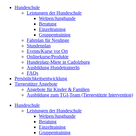
Zum
Hundeschule
Inhalt
Leistungen der Hundeschule
springen
Welpen/Junghunde
Beratung
Einzeltraining
Gruppentraining
Fahrplan für Neulinge
Stundenplan
Events/Kurse vor Ort
Onlinekurse/Produkte
Hundeplatz-Miete in Cadolzburg
Ausbildung HundetrainerIn
FAQs
Persönlichkeitsentwicklung
Tiergestütze Angebote
Angebote für Kinder & Familien
Ausbildung zum TGI-Team (Tiergestützte Intervention)
Hundeschule
Leistungen der Hundeschule
Welpen/Junghunde
Beratung
Einzeltraining
Gruppentraining