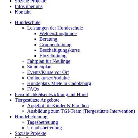
Soziale Projekte
Infos über uns
Kontakt
Hundeschule
Leistungen der Hundeschule
Welpen/Junghunde
Beratung
Gruppentraining
Beschäftigungskurse
Einzeltraining
Fahrplan für Neulinge
Stundenplan
Events/Kurse vor Ort
Onlinekurse/Produkte
Hundeplatz-Miete in Cadolzburg
FAQs
Persönlichkeitsentwicklung mit Hund
Tiergestützte Angebote
Angebot für Kinder & Familien
Ausbildung zum TGI-Team (Tiergestützte Intervention)
Hundebetreuung
Tagesbetreuung
Urlaubsbetreuung
Soziale Projekte