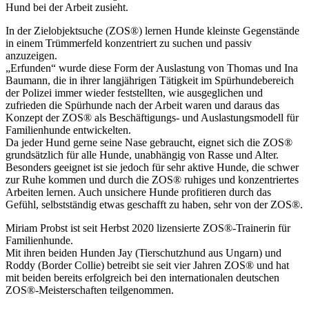
Hund bei der Arbeit zusieht.
In der Zielobjektsuche (ZOS®) lernen Hunde kleinste Gegenstände
in einem Trümmerfeld konzentriert zu suchen und passiv
anzuzeigen.
„Erfunden“ wurde diese Form der Auslastung von Thomas und Ina
Baumann, die in ihrer langjährigen Tätigkeit im Spürhundebereich
der Polizei immer wieder feststellten, wie ausgeglichen und
zufrieden die Spürhunde nach der Arbeit waren und daraus das
Konzept der ZOS® als Beschäftigungs- und Auslastungsmodell für
Familienhunde entwickelten.
Da jeder Hund gerne seine Nase gebraucht, eignet sich die ZOS®
grundsätzlich für alle Hunde, unabhängig von Rasse und Alter.
Besonders geeignet ist sie jedoch für sehr aktive Hunde, die schwer
zur Ruhe kommen und durch die ZOS® ruhiges und konzentriertes
Arbeiten lernen. Auch unsichere Hunde profitieren durch das
Gefühl, selbstständig etwas geschafft zu haben, sehr von der ZOS®.
Miriam Probst ist seit Herbst 2020 lizensierte ZOS®-Trainerin für
Familienhunde.
Mit ihren beiden Hunden Jay (Tierschutzhund aus Ungarn) und
Roddy (Border Collie) betreibt sie seit vier Jahren ZOS® und hat
mit beiden bereits erfolgreich bei den internationalen deutschen
ZOS®-Meisterschaften teilgenommen.