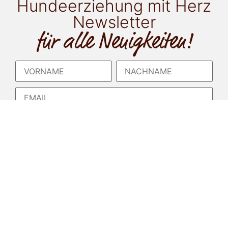
Hundeerziehung mit Herz
Newsletter
für alle Neuigkeiten!
Ich möchte als Newsletter-Goodie zu folgendem
Thema ein ePaper gratis erhalten:
Gassi mit einem anderen Hund
Stubenreinheit
Ich möchte den Hundeerziehung mit Herz
Newsletter erhalten und akzeptiere die
Datenschutzerklärung
, welche ich gelesen habe. Ich
kann den Newsletter jederzeit über einen Link im
Newsletter abbestellen.*