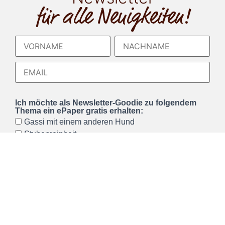
für alle Neuigkeiten!
Ich möchte als Newsletter-Goodie zu folgendem
Thema ein ePaper gratis erhalten:
Gassi mit einem anderen Hund
Stubenreinheit
Ich möchte den Hundeerziehung mit Herz
Newsletter erhalten und akzeptiere die
Datenschutzerklärung
, welche ich gelesen habe. Ich
kann den Newsletter jederzeit über einen Link im
Newsletter abbestellen.*
Wir verwenden Brevo als unsere Marketing-Plattform. Wenn
Sie das Formular ausfüllen und absenden, bestätigen Sie,