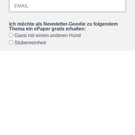
Ich möchte als Newsletter-Goodie zu folgendem
Thema ein ePaper gratis erhalten:
Gassi mit einem anderen Hund
Stubenreinheit
Ich möchte den Hundeerziehung mit Herz
Newsletter erhalten und akzeptiere die
Datenschutzerklärung
, welche ich gelesen habe. Ich
kann den Newsletter jederzeit über einen Link im
Newsletter abbestellen.*
Wir verwenden Brevo als unsere Marketing-Plattform. Wenn
Sie das Formular ausfüllen und absenden, bestätigen Sie,
dass die von Ihnen angegebenen Informationen an Brevo
zur Bearbeitung gemäß den
Nutzungsbedingungen
übertragen werden.
ANMELDEN